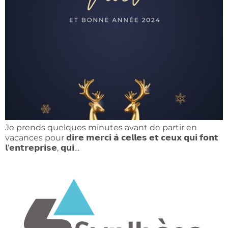
Je prends quelques minutes avant de partir en
vacances pour 𝗱𝗶𝗿𝗲 𝗺𝗲𝗿𝗰𝗶 𝗮̀ 𝗰𝗲𝗹𝗹𝗲𝘀 𝗲𝘁 𝗰𝗲𝘂𝘅 𝗾𝘂𝗶 𝗳𝗼𝗻𝘁
𝗹’𝗲𝗻𝘁𝗿𝗲𝗽𝗿𝗶𝘀𝗲, 𝗾𝘂𝗶…