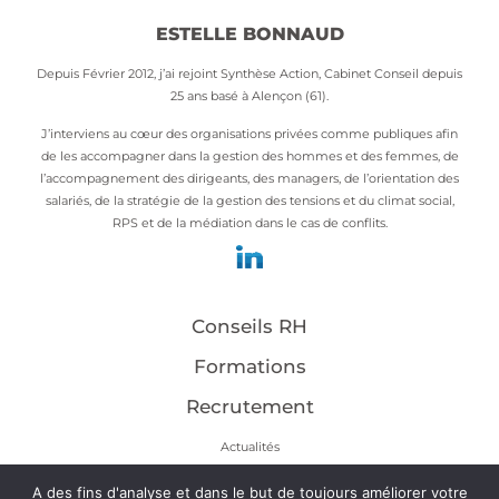
ESTELLE BONNAUD
Depuis Février 2012, j’ai rejoint Synthèse Action, Cabinet Conseil depuis
25 ans basé à Alençon (61).
J’interviens au cœur des organisations privées comme publiques afin
de les accompagner dans la gestion des hommes et des femmes, de
l’accompagnement des dirigeants, des managers, de l’orientation des
salariés, de la stratégie de la gestion des tensions et du climat social,
RPS et de la médiation dans le cas de conflits.
Conseils RH
Formations
Recrutement
Actualités
Contact
A des fins d'analyse et dans le but de toujours améliorer votre