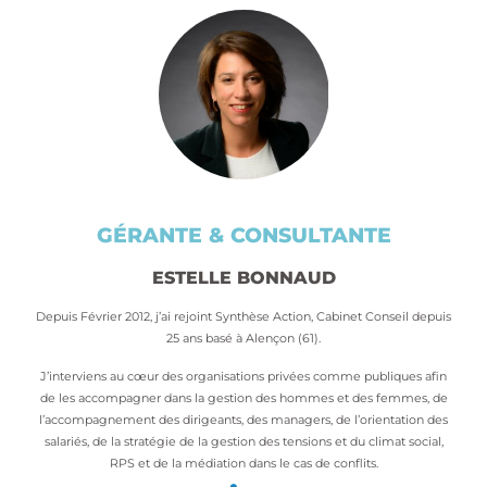
GÉRANTE & CONSULTANTE
ESTELLE BONNAUD
Depuis Février 2012, j’ai rejoint Synthèse Action, Cabinet Conseil depuis
25 ans basé à Alençon (61).
J’interviens au cœur des organisations privées comme publiques afin
de les accompagner dans la gestion des hommes et des femmes, de
l’accompagnement des dirigeants, des managers, de l’orientation des
salariés, de la stratégie de la gestion des tensions et du climat social,
RPS et de la médiation dans le cas de conflits.