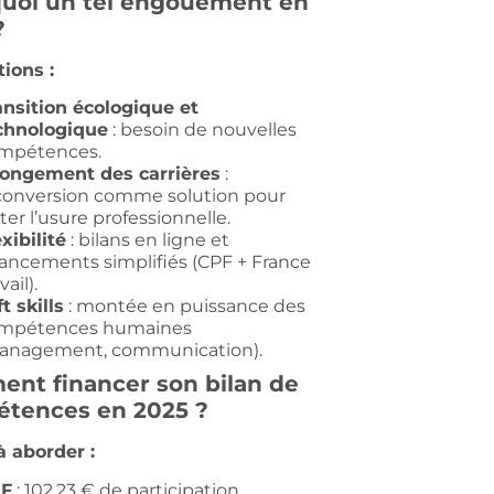
uoi un tel engouement en
?
tions :
ansition écologique et
chnologique
: besoin de nouvelles
mpétences.
longement des carrières
:
conversion comme solution pour
ter l’usure professionnelle.
xibilité
: bilans en ligne et
nancements simplifiés (CPF + France
vail).
t skills
: montée en puissance des
mpétences humaines
anagement, communication).
nt financer son bilan de
tences en 2025 ?
à aborder :
F
: 102,23 € de participation