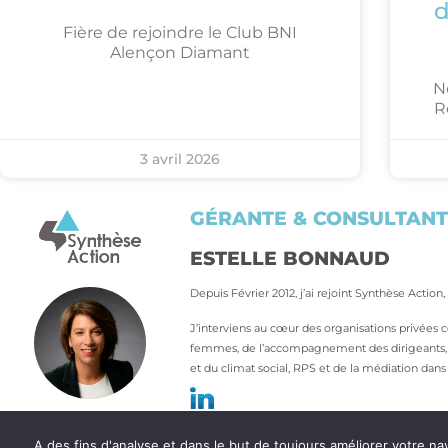
d
Fière de rejoindre le Club BNI
Alençon Diamant
N
R
3 avril 2026
GÉRANTE & CONSULTAN
ESTELLE BONNAUD
Depuis Février 2012, j’ai rejoint Synthèse Action
J’interviens au cœur des organisations privée
femmes, de l’accompagnement des dirigeants, des
et du climat social, RPS et de la médiation dans l
A des fins d'analyse et dans le but de toujours améliorer votre na