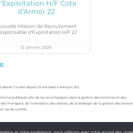
’Exploitation H/F Cote
d’Armor 22
ouvelle Mission de Recrutement
esponsable d’Exploitation H/F 22
12 janvier 2026
TE
, Cabinet Conseil depuis 25 ans basé à Alençon (61).
s comme publiques afin de les accompagner dans la gestion des hommes et des
 managers, de l’orientation des salariés, de la stratégie de la gestion des tensio
e cas de conflits.
vigation et votre expérience, nous utilisons avec votre accord des cook