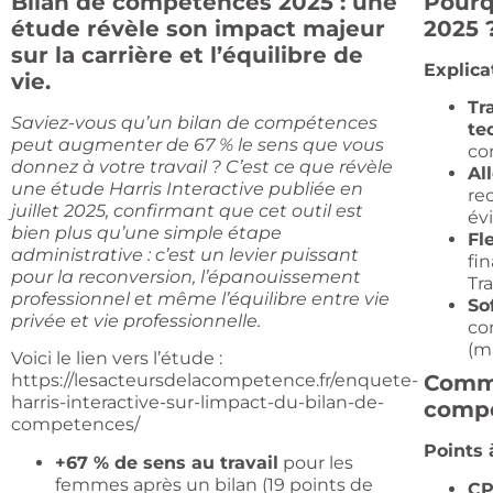
Bilan de compétences 2025 : une
Pourq
étude révèle son impact majeur
2025 
sur la carrière et l’équilibre de
Explica
vie.
Tr
Saviez-vous qu’un bilan de compétences
te
peut augmenter de 67 % le sens que vous
co
donnez à votre travail ? C’est ce que révèle
Al
une étude Harris Interactive publiée en
re
juillet 2025, confirmant que cet outil est
évi
bien plus qu’une simple étape
Fle
administrative : c’est un levier puissant
fi
pour la reconversion, l’épanouissement
Tra
professionnel et même l’équilibre entre vie
Sof
privée et vie professionnelle.
co
(m
Voici le lien vers l’étude :
https://lesacteursdelacompetence.fr/enquete-
Comme
harris-interactive-sur-limpact-du-bilan-de-
compé
competences/
Points 
+67 % de sens au travail
pour les
femmes après un bilan (19 points de
CP