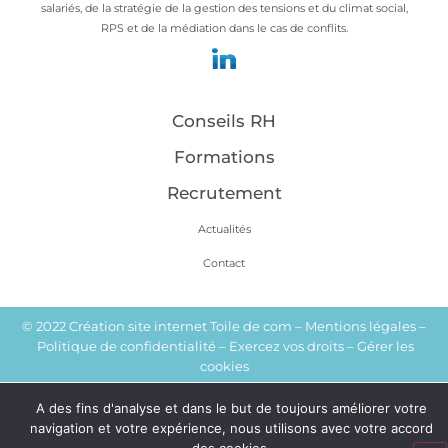
salariés, de la stratégie de la gestion des tensions et du climat social,
RPS et de la médiation dans le cas de conflits.
Conseils RH
Formations
Recrutement
Actualités
Contact
© 2022
Création site internet
Toile de com –
Mentions légales
–
Politique de confidentialité
–
Exercez vos droits
–
Gérer les
cookies
A des fins d'analyse et dans le but de toujours améliorer votre
navigation et votre expérience, nous utilisons avec votre accord